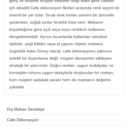
genç ve dinamik müşteri kitlesine hitap eden şehir cafeleri
için idealdir.Cafe dekorasyon fikirleri arasında renk seçimi de
önemli bir yer tutar. Sıcak renk tonları samimi bir atmosfer
yaratırken, soğuk tonlar ferahlık hissi verir. Mekanın
büyüklüğüne göre açık veya koyu renklerin kullanımı
dengelenmelidir. Ayrıca duvarlarda kullanılan sanatsal
tablolar, yeşil bitkiler veya el yapımı objeler mekana
özgünlük katar.Sonuç olarak, cafe dekorasyonu yalnızca
estetik bir düzenleme değil, müşteri deneyimini etkileyen
stratejik bir yatırımdır. Doğru renkler, uygun mobilyalar ve
konseptin ruhuna uygun detaylarla oluşturulan bir mekan;
hem müşteri sadakati yaratır hem de markanın değerini
yükseltir.
Dış Mekan Sandalye
Cafe Dekorasyon