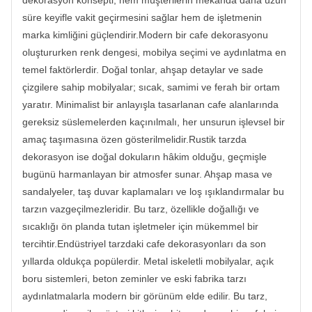
dekorasyon konsepti, hem müşterilerin mekanda daha uzun
süre keyifle vakit geçirmesini sağlar hem de işletmenin
marka kimliğini güçlendirir.Modern bir cafe dekorasyonu
oluştururken renk dengesi, mobilya seçimi ve aydınlatma en
temel faktörlerdir. Doğal tonlar, ahşap detaylar ve sade
çizgilere sahip mobilyalar; sıcak, samimi ve ferah bir ortam
yaratır. Minimalist bir anlayışla tasarlanan cafe alanlarında
gereksiz süslemelerden kaçınılmalı, her unsurun işlevsel bir
amaç taşımasına özen gösterilmelidir.Rustik tarzda
dekorasyon ise doğal dokuların hâkim olduğu, geçmişle
bugünü harmanlayan bir atmosfer sunar. Ahşap masa ve
sandalyeler, taş duvar kaplamaları ve loş ışıklandırmalar bu
tarzın vazgeçilmezleridir. Bu tarz, özellikle doğallığı ve
sıcaklığı ön planda tutan işletmeler için mükemmel bir
tercihtir.Endüstriyel tarzdaki cafe dekorasyonları da son
yıllarda oldukça popülerdir. Metal iskeletli mobilyalar, açık
boru sistemleri, beton zeminler ve eski fabrika tarzı
aydınlatmalarla modern bir görünüm elde edilir. Bu tarz,