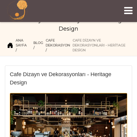
Cafe Dizayn ve Dekorasyonları - Heritage
Design
ANA
CAFE
CAFE DIZAYN VE
BLOG
SAYFA
DEKORASYON
DEKORASYONLARI - HERITAGE
DESIGN
Cafe Dizayn ve Dekorasyonları - Heritage
Design