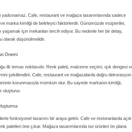
lü yadsınamaz. Cafe, restaurant ve mağaza tasarımlarında sadece
 ve marka kimliği de belirleyici faktörlerdir. Günümüzde müşteriler,
 yaşamak için mekanları tercih ediyor. Bu nedenle her bir detay,
u olarak düşünülmelidir.
un Önemi
ğu ilk temas noktasıdır. Renk paleti, malzeme seçimi, ışık dengesi v
imini şekillendirir. Cafe, restaurant ve mağazalarda doğru dekorasyon
engesinin korunmasıyla mümkün olur. Bu sayede markanın kimliği,
k oluşturur.
Oluşturma
erle fonksiyonel tasarımı bir araya getirir. Cafe ve restoranlarda açık
enk paletleri öne çıkar. Mağaza tasarımlarında ise ürünleri ön plana