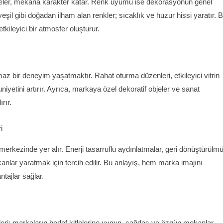
eler, mekana karakter katar. Renk uyumu ise dekorasyonun genel
e yeşil gibi doğadan ilham alan renkler; sıcaklık ve huzur hissi yaratır. 
etkileyici bir atmosfer oluşturur.
ı
 bir deneyim yaşatmaktır. Rahat oturma düzenleri, etkileyici vitrin
yetini artırır. Ayrıca, markaya özel dekoratif objeler ve sanat
rır.
i
merkezinde yer alır. Enerji tasarruflu aydınlatmalar, geri dönüştürülm
nlar yaratmak için tercih edilir. Bu anlayış, hem marka imajını
tajlar sağlar.
eri; markaların hedef kitlelerine uygun, çağdaş ve özgün mekanlar