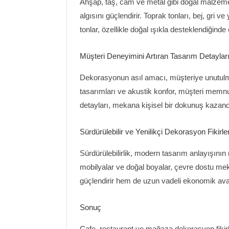
Ahşap, taş, cam ve metal gibi doğal malzem
algısını güçlendirir. Toprak tonları, bej, gri v
tonlar, özellikle doğal ışıkla desteklendiğinde 
Müşteri Deneyimini Artıran Tasarım Detaylar
Dekorasyonun asıl amacı, müşteriye unutulmaz
tasarımları ve akustik konfor, müşteri memnuni
detayları, mekana kişisel bir dokunuş kazandı
Sürdürülebilir ve Yenilikçi Dekorasyon Fikirler
Sürdürülebilirlik, modern tasarım anlayışının 
mobilyalar ve doğal boyalar, çevre dostu meka
güçlendirir hem de uzun vadeli ekonomik avan
Sonuç
Cafe, restaurant ve mağaza dekorasyon fikirl