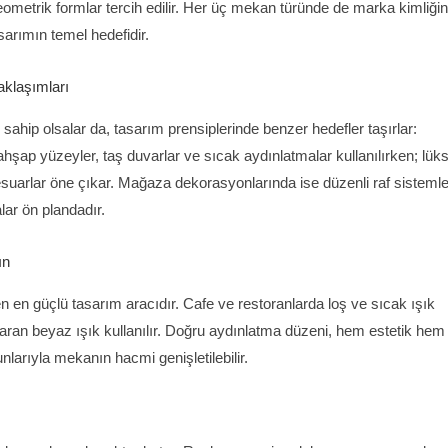
eometrik formlar tercih edilir. Her üç mekan türünde de marka kimliğin
sarımın temel hedefidir.
aklaşımları
 sahip olsalar da, tasarım prensiplerinde benzer hedefler taşırlar:
ahşap yüzeyler, taş duvarlar ve sıcak aydınlatmalar kullanılırken; lük
suarlar öne çıkar. Mağaza dekorasyonlarında ise düzenli raf sistemler
lar ön plandadır.
ın
n en güçlü tasarım aracıdır. Cafe ve restoranlarda loş ve sıcak ışık
karan beyaz ışık kullanılır. Doğru aydınlatma düzeni, hem estetik hem
nlarıyla mekanın hacmi genişletilebilir.