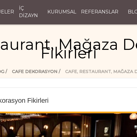
İÇ
JELER
KURUMSAL
REFERANSLAR
BL
DİZAYN
taurant, Mağaza 
Fikirleri
OG
CAFE DEKORASYON
CAFE, RESTAURANT, MAĞAZA 
rasyon Fikirleri