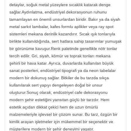
detaylar, soğuk metal yüzeylere sıcaklık katarak denge
sağlar.Aydınlatma, endüstriyel dekorasyonun ruhunu
tamamlayan en önemli unsurlardan biridir. Bakır ya da siyah
metal sarkıt lambalar, kafes formlu aplikler veya ray spot
sistemleri mekana derinlik kazandırır. Sıcak ışık tonlarıyla
birlikte kullanıldığında, sert hatlara sahip tasarımlar yumuşak
bir görünüme kavuşur.Renk paletinde genellikle nötr tonlar
tercih edilir. Gri, siyah, kömür ve toprak tonları mekana
şehirli bir hava katar. Ayrıca, duvarlarda kullanılan büyük
sanat posterleri, endüstriyel tipografi ya da neon tabelalar
modern bir dokunuş sağlar. Bitkiler de bu tarzda sıkça
kullanılarak sert yapıyı dengeleyen doğal bir unsur
oluşturur.Sonuç olarak, endüstriyel cafe dekorasyonu
modern şehir estetiğini yansıtan güçlü bir tarzdır. Hem
estetik açıdan dikkat çekici hem de uzun ömürlü
malzemeleriyle işlevsel bir çözüm sunar. Bu tarz, özgün bir
kimlik arayan işletmeler için mükemmel bir seçenektir ve
müşterilere modern bir şehir deneyimi yaşatır.