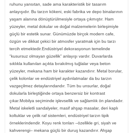
ruhunu yansıtan, sade ama karakteristik bir tasarım
anlayışıdır. Bu tarzın kökeni, eski fabrika ve depo binalarının
yaşam alanına dönüştürülmesiyle ortaya çıkmıştır. Ham
yüzeyler, metal dokular ve doğal malzemelerin birleşimiyle
güçlü bir estetik sunar. Günümüzde birçok modern cafe,
özgün ve dikkat çekici bir atmosfer yaratmak için bu tarzı
tercih etmektedir.Endüstriyel dekorasyonun temelinde
“kusursuz olmayan güzellik” anlayışı vardır. Duvarlarda
sıklıkla kullanılan açıkta bırakılmış tuğlalar veya beton
yüzeyler, mekana ham bir karakter kazandırır. Metal borular,
çelik kolonlar ve endüstriyel aydınlatmalar da bu tarzın
vazgeçilmez detaylarındandır. Tüm bu unsurlar, doğal
dokularla birleştiğinde ortaya benzersiz bir kontrast
çıkar.Mobilya seçiminde işlevsellik ve sağlamlık ön plandadır.
Metal iskeletli sandalyeler, masif ahşap masalar, deri kaplı
koltuklar ve çelik raf sistemleri, endüstriyel tarzın tipik
örneklerindendir. Koyu renk tonları –özellikle gri, siyah ve
kahverengi– mekana güçlü bir duruş kazandırır. Ahşap