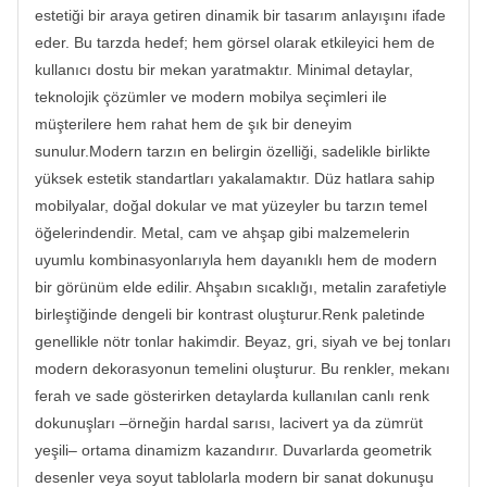
estetiği bir araya getiren dinamik bir tasarım anlayışını ifade
eder. Bu tarzda hedef; hem görsel olarak etkileyici hem de
kullanıcı dostu bir mekan yaratmaktır. Minimal detaylar,
teknolojik çözümler ve modern mobilya seçimleri ile
müşterilere hem rahat hem de şık bir deneyim
sunulur.Modern tarzın en belirgin özelliği, sadelikle birlikte
yüksek estetik standartları yakalamaktır. Düz hatlara sahip
mobilyalar, doğal dokular ve mat yüzeyler bu tarzın temel
öğelerindendir. Metal, cam ve ahşap gibi malzemelerin
uyumlu kombinasyonlarıyla hem dayanıklı hem de modern
bir görünüm elde edilir. Ahşabın sıcaklığı, metalin zarafetiyle
birleştiğinde dengeli bir kontrast oluşturur.Renk paletinde
genellikle nötr tonlar hakimdir. Beyaz, gri, siyah ve bej tonları
modern dekorasyonun temelini oluşturur. Bu renkler, mekanı
ferah ve sade gösterirken detaylarda kullanılan canlı renk
dokunuşları –örneğin hardal sarısı, lacivert ya da zümrüt
yeşili– ortama dinamizm kazandırır. Duvarlarda geometrik
desenler veya soyut tablolarla modern bir sanat dokunuşu