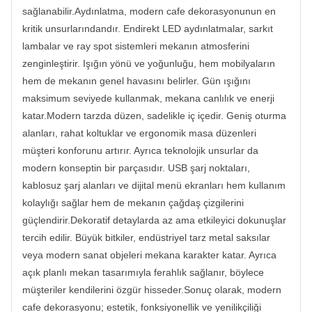
sağlanabilir.Aydınlatma, modern cafe dekorasyonunun en
kritik unsurlarındandır. Endirekt LED aydınlatmalar, sarkıt
lambalar ve ray spot sistemleri mekanın atmosferini
zenginleştirir. Işığın yönü ve yoğunluğu, hem mobilyaların
hem de mekanın genel havasını belirler. Gün ışığını
maksimum seviyede kullanmak, mekana canlılık ve enerji
katar.Modern tarzda düzen, sadelikle iç içedir. Geniş oturma
alanları, rahat koltuklar ve ergonomik masa düzenleri
müşteri konforunu artırır. Ayrıca teknolojik unsurlar da
modern konseptin bir parçasıdır. USB şarj noktaları,
kablosuz şarj alanları ve dijital menü ekranları hem kullanım
kolaylığı sağlar hem de mekanın çağdaş çizgilerini
güçlendirir.Dekoratif detaylarda az ama etkileyici dokunuşlar
tercih edilir. Büyük bitkiler, endüstriyel tarz metal saksılar
veya modern sanat objeleri mekana karakter katar. Ayrıca
açık planlı mekan tasarımıyla ferahlık sağlanır, böylece
müşteriler kendilerini özgür hisseder.Sonuç olarak, modern
cafe dekorasyonu; estetik, fonksiyonellik ve yenilikçiliği