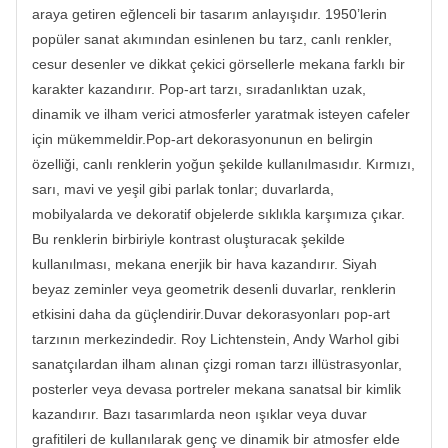
araya getiren eğlenceli bir tasarım anlayışıdır. 1950’lerin
popüler sanat akımından esinlenen bu tarz, canlı renkler,
cesur desenler ve dikkat çekici görsellerle mekana farklı bir
karakter kazandırır. Pop-art tarzı, sıradanlıktan uzak,
dinamik ve ilham verici atmosferler yaratmak isteyen cafeler
için mükemmeldir.Pop-art dekorasyonunun en belirgin
özelliği, canlı renklerin yoğun şekilde kullanılmasıdır. Kırmızı,
sarı, mavi ve yeşil gibi parlak tonlar; duvarlarda,
mobilyalarda ve dekoratif objelerde sıklıkla karşımıza çıkar.
Bu renklerin birbiriyle kontrast oluşturacak şekilde
kullanılması, mekana enerjik bir hava kazandırır. Siyah
beyaz zeminler veya geometrik desenli duvarlar, renklerin
etkisini daha da güçlendirir.Duvar dekorasyonları pop-art
tarzının merkezindedir. Roy Lichtenstein, Andy Warhol gibi
sanatçılardan ilham alınan çizgi roman tarzı illüstrasyonlar,
posterler veya devasa portreler mekana sanatsal bir kimlik
kazandırır. Bazı tasarımlarda neon ışıklar veya duvar
grafitileri de kullanılarak genç ve dinamik bir atmosfer elde