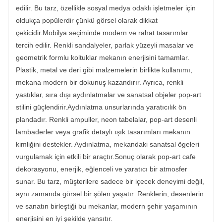
edilir. Bu tarz, özellikle sosyal medya odaklı işletmeler için
oldukça popülerdir çünkü görsel olarak dikkat
çekicidir.Mobilya seçiminde modern ve rahat tasarımlar
tercih edilir. Renkli sandalyeler, parlak yüzeyli masalar ve
geometrik formlu koltuklar mekanın enerjisini tamamlar.
Plastik, metal ve deri gibi malzemelerin birlikte kullanımı,
mekana modern bir dokunuş kazandırır. Ayrıca, renkli
yastıklar, sıra dışı aydınlatmalar ve sanatsal objeler pop-art
stilini güçlendirir.Aydınlatma unsurlarında yaratıcılık ön
plandadır. Renkli ampuller, neon tabelalar, pop-art desenli
lambaderler veya grafik detaylı ışık tasarımları mekanın
kimliğini destekler. Aydınlatma, mekandaki sanatsal ögeleri
vurgulamak için etkili bir araçtır.Sonuç olarak pop-art cafe
dekorasyonu, enerjik, eğlenceli ve yaratıcı bir atmosfer
sunar. Bu tarz, müşterilere sadece bir içecek deneyimi değil,
aynı zamanda görsel bir şölen yaşatır. Renklerin, desenlerin
ve sanatın birleştiği bu mekanlar, modern şehir yaşamının
enerjisini en iyi şekilde yansıtır.