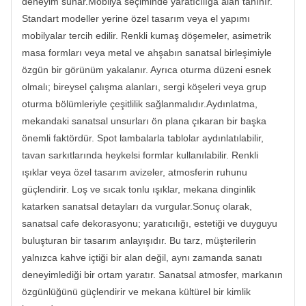
deneyim sunar.Mobilya seçiminde yaratıcılığa alan tanınır.
Standart modeller yerine özel tasarım veya el yapımı
mobilyalar tercih edilir. Renkli kumaş döşemeler, asimetrik
masa formları veya metal ve ahşabın sanatsal birleşimiyle
özgün bir görünüm yakalanır. Ayrıca oturma düzeni esnek
olmalı; bireysel çalışma alanları, sergi köşeleri veya grup
oturma bölümleriyle çeşitlilik sağlanmalıdır.Aydınlatma,
mekandaki sanatsal unsurları ön plana çıkaran bir başka
önemli faktördür. Spot lambalarla tablolar aydınlatılabilir,
tavan sarkıtlarında heykelsi formlar kullanılabilir. Renkli
ışıklar veya özel tasarım avizeler, atmosferin ruhunu
güçlendirir. Loş ve sıcak tonlu ışıklar, mekana dinginlik
katarken sanatsal detayları da vurgular.Sonuç olarak,
sanatsal cafe dekorasyonu; yaratıcılığı, estetiği ve duyguyu
buluşturan bir tasarım anlayışıdır. Bu tarz, müşterilerin
yalnızca kahve içtiği bir alan değil, aynı zamanda sanatı
deneyimlediği bir ortam yaratır. Sanatsal atmosfer, markanın
özgünlüğünü güçlendirir ve mekana kültürel bir kimlik