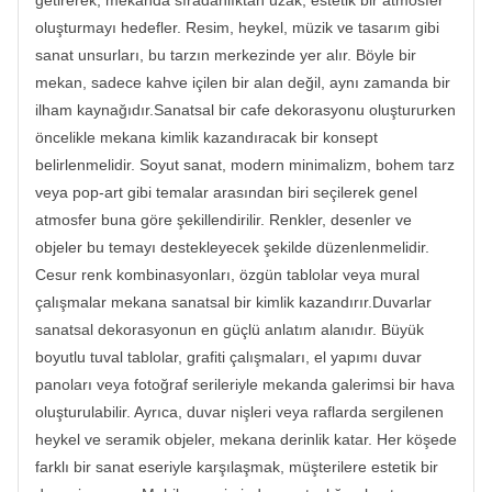
getirerek, mekanda sıradanlıktan uzak, estetik bir atmosfer
oluşturmayı hedefler. Resim, heykel, müzik ve tasarım gibi
sanat unsurları, bu tarzın merkezinde yer alır. Böyle bir
mekan, sadece kahve içilen bir alan değil, aynı zamanda bir
ilham kaynağıdır.Sanatsal bir cafe dekorasyonu oluştururken
öncelikle mekana kimlik kazandıracak bir konsept
belirlenmelidir. Soyut sanat, modern minimalizm, bohem tarz
veya pop-art gibi temalar arasından biri seçilerek genel
atmosfer buna göre şekillendirilir. Renkler, desenler ve
objeler bu temayı destekleyecek şekilde düzenlenmelidir.
Cesur renk kombinasyonları, özgün tablolar veya mural
çalışmalar mekana sanatsal bir kimlik kazandırır.Duvarlar
sanatsal dekorasyonun en güçlü anlatım alanıdır. Büyük
boyutlu tuval tablolar, grafiti çalışmaları, el yapımı duvar
panoları veya fotoğraf serileriyle mekanda galerimsi bir hava
oluşturulabilir. Ayrıca, duvar nişleri veya raflarda sergilenen
heykel ve seramik objeler, mekana derinlik katar. Her köşede
farklı bir sanat eseriyle karşılaşmak, müşterilere estetik bir