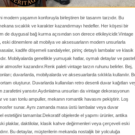
i modern yaşamın konforuyla birleştiren bir tasarım tarzıdır. Bu
mekana sıcaklık ve karakter kazandırmayı hedefler. Her köşesi bir
em de duygusal bağ kurma açısından son derece etkileyicidir.Vintage
m, eski dönemlere ait mobilya ve aksesuarların modern unsurlarla
asalar, kadife döşemeli sandalyeler, pirinç detaylı lambalar ve klasik
dır. Mobilyalarda genellikle yumuşak hatlar, oymalı detaylar ve pastel
 bir atmosfer kazandırır.Renk paleti vintage tarzın ruhunu belirler. Bej,
nları; duvarlarda, mobilyalarda ve aksesuarlarda sıklıkla kullanılır. B
ortam oluşturur. Duvarlarda kullanılan retro desenli duvar kağıtları ve
n zarafetini yansıtır.Aydınlatma unsurları da vintage dekorasyonun
lar ve sarı tonlu ampuller, mekanın romantik havasını pekiştirir. Loş
ir atmosfer sunar. Aynı zamanda masa üstü lambalar veya duvar
l estetiğini tamamlar.Dekoratif objelerde el yapımı ürünler, antika
Eski plaklar, daktilolar, klasik kahve değirmenleri veya çerçeveli eski
dırır. Bu detaylar, müşterilerin mekanda nostaljik bir yolculuğa