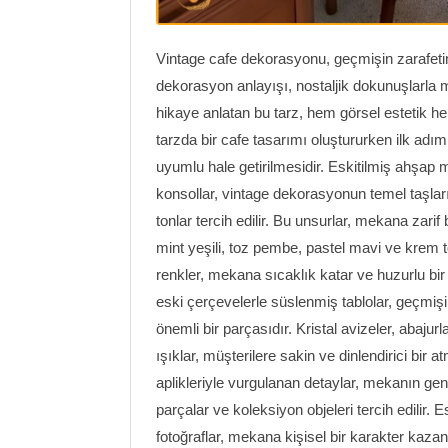
Vintage cafe dekorasyonu, geçmişin zarafetin
dekorasyon anlayışı, nostaljik dokunuşlarla 
hikaye anlatan bu tarz, hem görsel estetik h
tarzda bir cafe tasarımı oluştururken ilk adı
uyumlu hale getirilmesidir. Eskitilmiş ahşap m
konsollar, vintage dekorasyonun temel taşları
tonlar tercih edilir. Bu unsurlar, mekana zarif
mint yeşili, toz pembe, pastel mavi ve krem to
renkler, mekana sıcaklık katar ve huzurlu bir 
eski çerçevelerle süslenmiş tablolar, geçmişi
önemli bir parçasıdır. Kristal avizeler, abajur
ışıklar, müşterilere sakin ve dinlendirici b
aplikleriyle vurgulanan detaylar, mekanın gene
parçalar ve koleksiyon objeleri tercih edilir. 
fotoğraflar, mekana kişisel bir karakter kazan