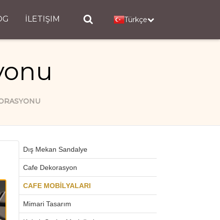
OG
İLETIŞIM
Türkçe
yonu
KORASYONU
Dış Mekan Sandalye
Cafe Dekorasyon
CAFE MOBİLYALARI
Mimari Tasarım