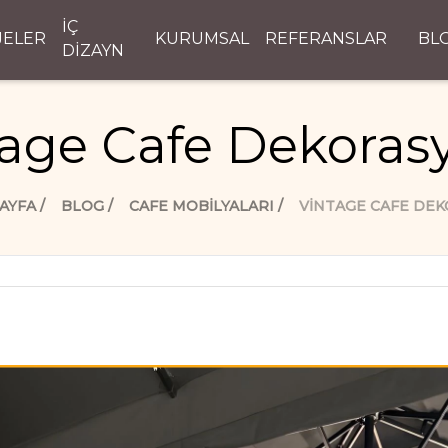
İÇ
JELER
KURUMSAL
REFERANSLAR
BL
DİZAYN
tage Cafe Dekoras
AYFA
BLOG
CAFE MOBİLYALARI
VINTAGE CAFE DE