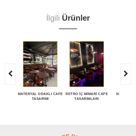
İlgili
Ürünler
MATERYAL ODAKLI CAFE
RETRO İÇ MIMARI CAFE
SESSIZ AL
TASARIMI
TASARIMLARI
KÖŞE