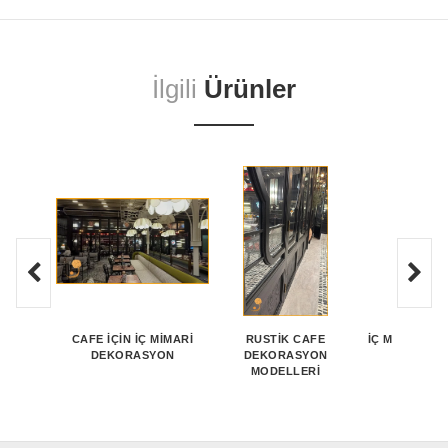
İlgili
Ürünler
CAFE İÇIN İÇ MIMARI
RUSTIK CAFE
İÇ MIMARI T
DEKORASYON
DEKORASYON
MOBILY
MODELLERI