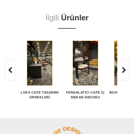
İlgili
Ürünler
LÜKS CAFE TASARIMI
FERAHLATICI CAFE İÇ
BOHEM MOBIL
ÖRNEKLERI
MEKAN DEKORU