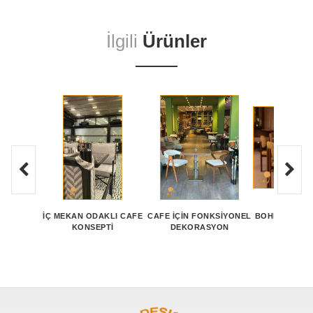
İlgili
Ürünler
İÇ MEKAN ODAKLI CAFE
CAFE İÇIN FONKSIYONEL
BOHEM TARZ 
KONSEPTI
DEKORASYON
MEKAN 
TASARI