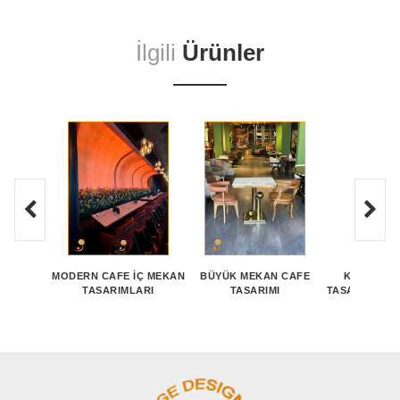
İlgili
Ürünler
MODERN CAFE İÇ MEKAN
BÜYÜK MEKAN CAFE
KAFE İÇI
TASARIMLARI
TASARIMI
TASARIM SAN