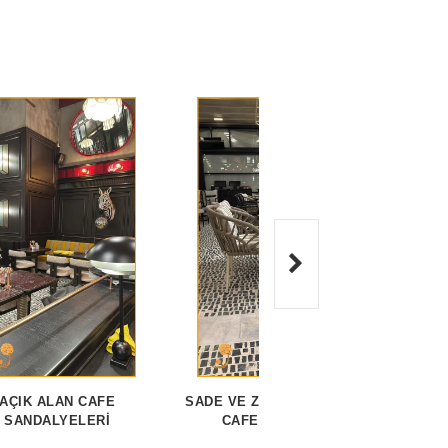
AÇIK ALAN CAFE
SADE VE ZARIF İÇ MIMARI
MINIMA
SANDALYELERI
CAFE TASARIMI
DE