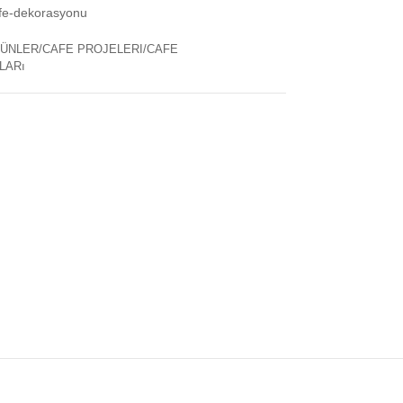
afe-dekorasyonu
ÜNLER/CAFE PROJELERI/CAFE
LARı