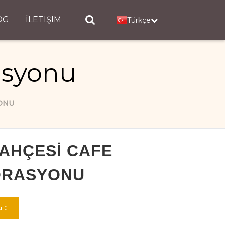
OG
İLETIŞIM
Türkçe
asyonu
ONU
BAHÇESI CAFE
ORASYONU
 :