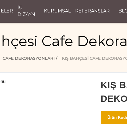
İÇ
JELER
KURUMSAL
REFERANSLAR
BL
DİZAYN
ahçesi Cafe Dekor
CAFE DEKORASYONLARI
KIŞ BAHÇESI CAFE DEKORASY
KIŞ 
DEK
Ürün Kodu