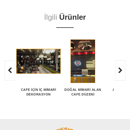
İlgili
Ürünler
CAFE İÇIN İÇ MIMARI
DOĞAL MIMARI ALAN
AÇIK ALA
DEKORASYON
CAFE DÜZENI
SANDALY