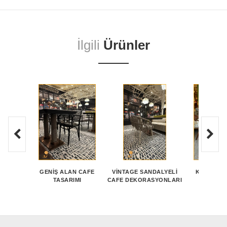
İlgili
Ürünler
GENIŞ ALAN CAFE
VINTAGE SANDALYELI
KÜÇÜK CA
TASARIMI
CAFE DEKORASYONLARI
DEKORA