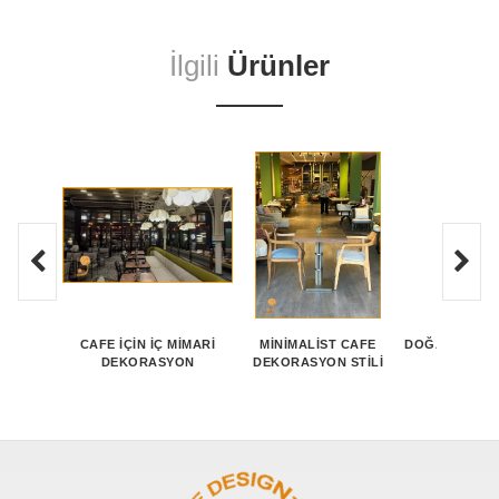
İlgili
Ürünler
CAFE İÇIN İÇ MIMARI
MINIMALIST CAFE
DOĞAL MALZE
DEKORASYON
DEKORASYON STILI
TASAR