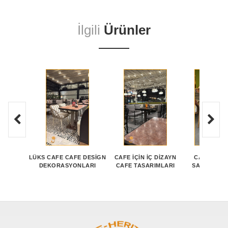
İlgili
Ürünler
LÜKS CAFE CAFE DESIGN
CAFE İÇIN İÇ DIZAYN
CAFE İÇIN
DEKORASYONLARI
CAFE TASARIMLARI
SANDALYE 