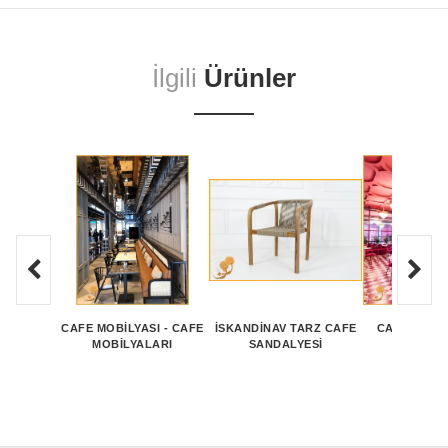
İlgili
Ürünler
CAFE MOBİLYASI - CAFE
İSKANDINAV TARZ CAFE
CAFE CHAIR
MOBİLYALARI
SANDALYESI
CHA