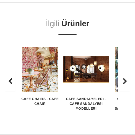
İlgili
Ürünler
CAFE CHAIRS - CAFE
CAFE SANDALYELERI -
CAFE SA
CHAIR
CAFE SANDALYESI
KOLTUK-
MODELLERI
SANDALYE
MODEL