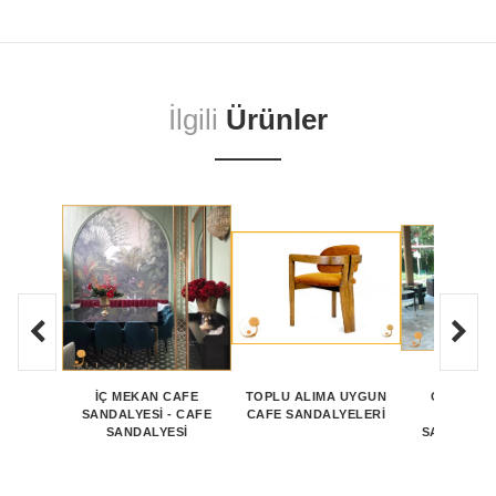
İlgili
Ürünler
İÇ MEKAN CAFE
TOPLU ALIMA UYGUN
CAFE SA
SANDALYESİ - CAFE
CAFE SANDALYELERI
KOLTUK-
SANDALYESİ
SANDALYE
MODEL