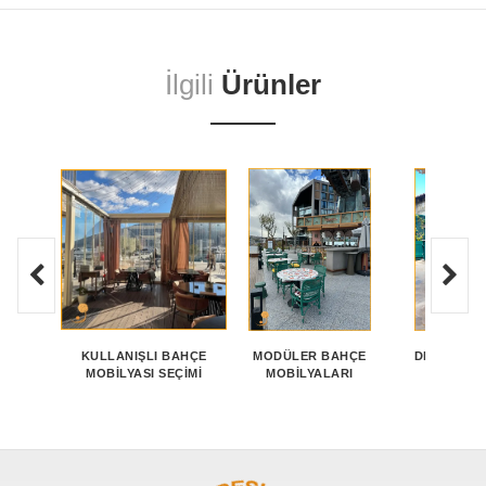
İlgili
Ürünler
KULLANIŞLI BAHÇE
MODÜLER BAHÇE
DEKORATI
MOBILYASI SEÇIMI
MOBİLYALARI
MASAL