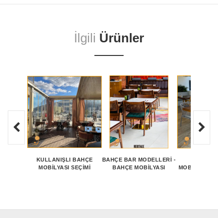
İlgili
Ürünler
KULLANIŞLI BAHÇE
BAHÇE BAR MODELLERİ -
DIŞ ALA
MOBILYASI SEÇIMI
BAHÇE MOBİLYASI
MOBILYALARI
TASARI