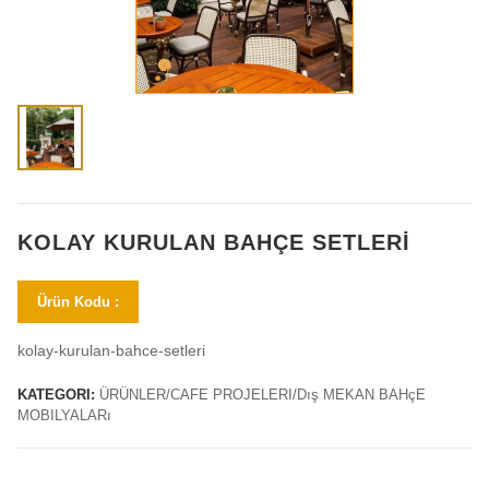
KOLAY KURULAN BAHÇE SETLERI
Ürün Kodu :
kolay-kurulan-bahce-setleri
KATEGORI:
ÜRÜNLER/CAFE PROJELERI/Dış MEKAN BAHçE
MOBILYALARı