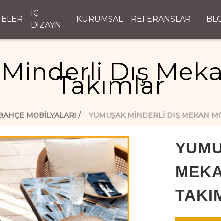
İÇ
JELER
KURUMSAL
REFERANSLAR
BL
DİZAYN
Minderli Dış Meka
Takımlar
BAHÇE MOBILYALARI
YUMUŞAK MINDERLI DIŞ MEKAN M
YUMU
MEKA
TAKI