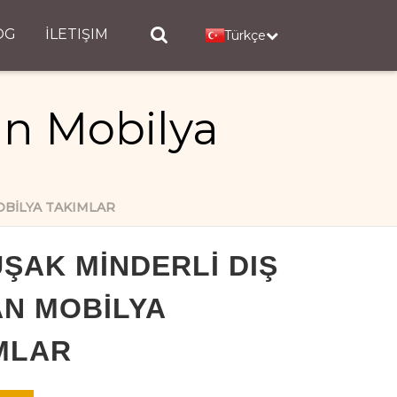
OG
İLETIŞIM
Türkçe
n Mobilya
OBILYA TAKIMLAR
ŞAK MINDERLI DIŞ
N MOBILYA
MLAR