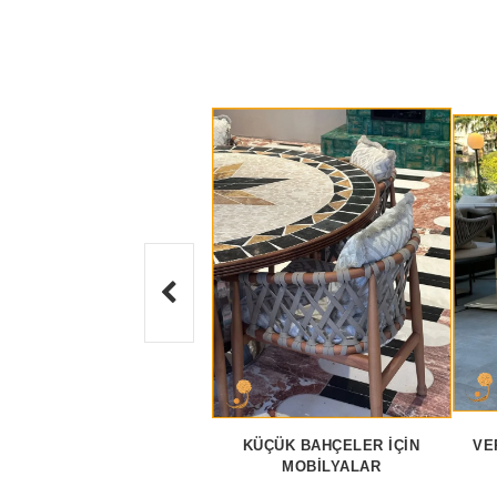
KÜÇÜK BAHÇELER İÇIN
VE
MOBILYALAR