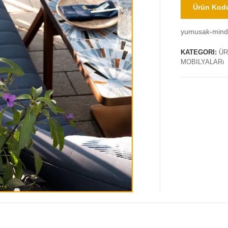
Ürün Kodu
yumusak-minde
KATEGORI:
ÜR
MOBILYALARı