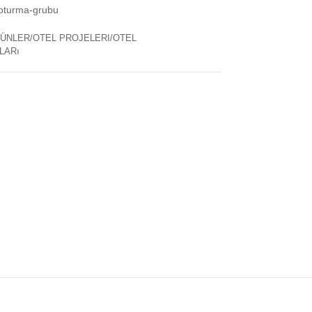
-oturma-grubu
ÜNLER/OTEL PROJELERI/OTEL
LARı