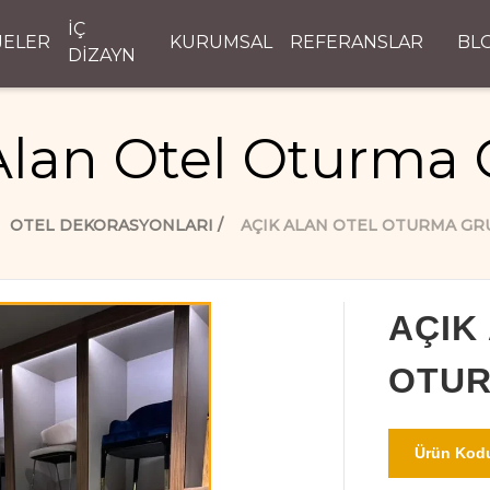
İÇ
JELER
KURUMSAL
REFERANSLAR
BL
DİZAYN
Alan Otel Oturma
OTEL DEKORASYONLARI
AÇIK ALAN OTEL OTURMA GR
AÇIK
OTU
Ürün Kodu