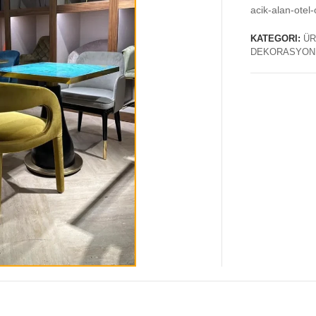
acik-alan-otel
KATEGORI:
ÜR
DEKORASYON