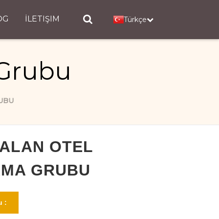
OG
İLETIŞIM
Türkçe
 Grubu
UBU
 ALAN OTEL
RMA GRUBU
 :