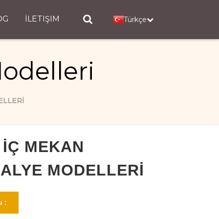
OG
İLETIŞIM
Türkçe
odelleri
ELLERI
 İÇ MEKAN
ALYE MODELLERI
 :