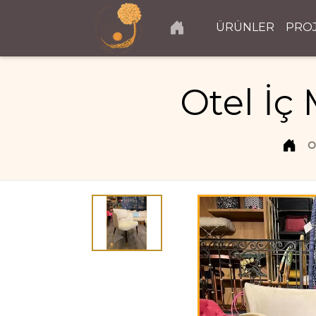
ÜRÜNLER
PRO
Otel İç
O