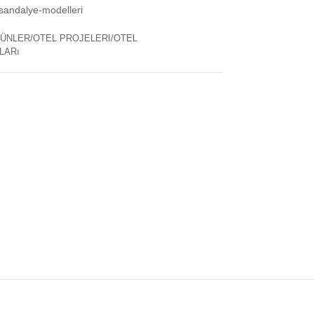
sandalye-modelleri
ÜNLER/OTEL PROJELERI/OTEL
LARı