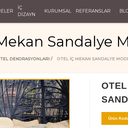
İÇ
JELER
KURUMSAL
REFERANSLAR
BL
DİZAYN
 Mekan Sandalye M
TEL DEKORASYONLARI
OTEL İÇ MEKAN SANDALYE MOD
OTEL
SAND
Ürün Kodu