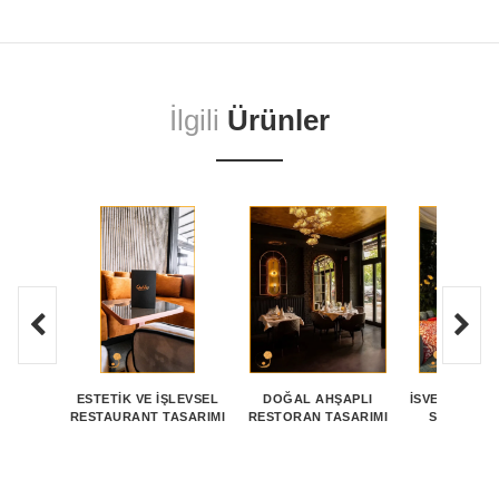
İlgili
Ürünler
ESTETIK VE İŞLEVSEL
DOĞAL AHŞAPLI
İSVEÇ TARZI
RESTAURANT TASARIMI
RESTORAN TASARIMI
SANDALYE