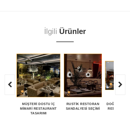
İlgili
Ürünler
MÜŞTERI DOSTU İÇ
RUSTIK RESTORAN
DOĞAL MALZ
MIMARI RESTAURANT
SANDALYESI SEÇIMI
RESTAURAN
TASARIMI