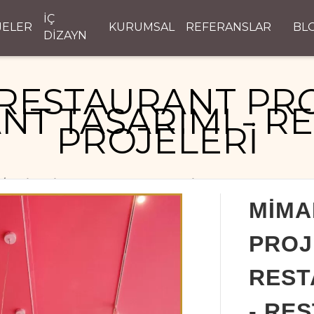
İÇ
JELER
KURUMSAL
REFERANSLAR
BL
DİZAYN
RESTAURANT PRO
NT TASARIMI - R
PROJELERİ
MİMARİ RESTAURANT PROJELERİ - RESTAURANT TASAR
MİMA
PROJ
REST
- RE