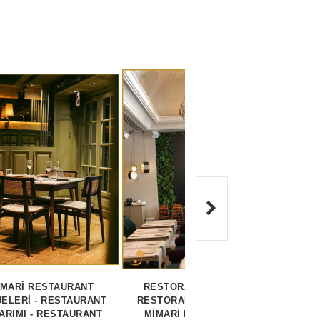
İMARİ RESTAURANT
RESTORAN PROJESİ -
MİM
ELERİ - RESTAURANT
RESTORAN PROJELERİ -
TASA
ARIMI - RESTAURANT
MİMARİ RESTAURANT
PROJ