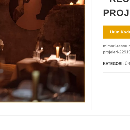
PROJ
Ürün Kodu
mimari-restaur
projeleri-2291
KATEGORI:
ÜR