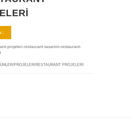
ELERİ
 :
ant-projeleri-restaurant-tasarimi-restaurant-
9
ÜNLER/PROJELER/RESTAURANT PROJELERI