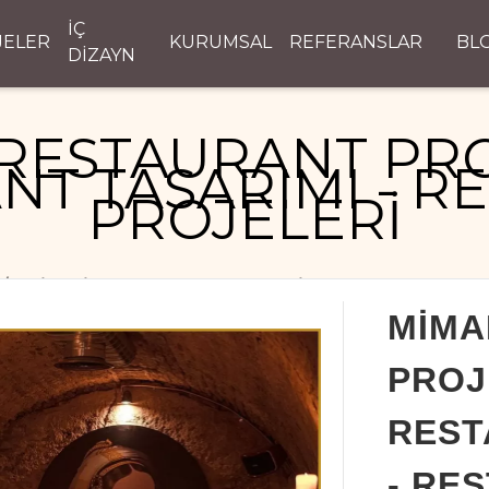
İÇ
JELER
KURUMSAL
REFERANSLAR
BL
DİZAYN
RESTAURANT PRO
NT TASARIMI - R
PROJELERİ
MİMARİ RESTAURANT PROJELERİ - RESTAURANT TASAR
MİMA
PROJ
REST
- RE