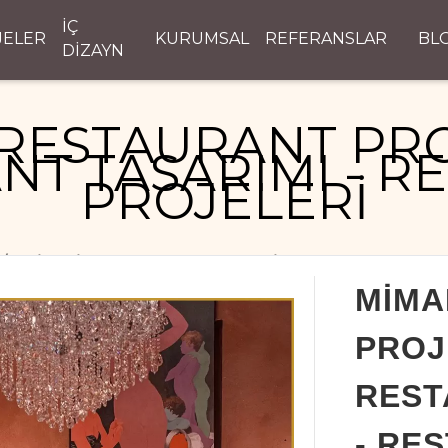
İÇ
JELER
KURUMSAL
REFERANSLAR
BL
DİZAYN
RESTAURANT PRO
NT TASARIMI - R
PROJELERİ
MİMARİ RESTAURANT PROJELERİ - RESTAURANT TASAR
MİMA
PROJ
REST
- RE