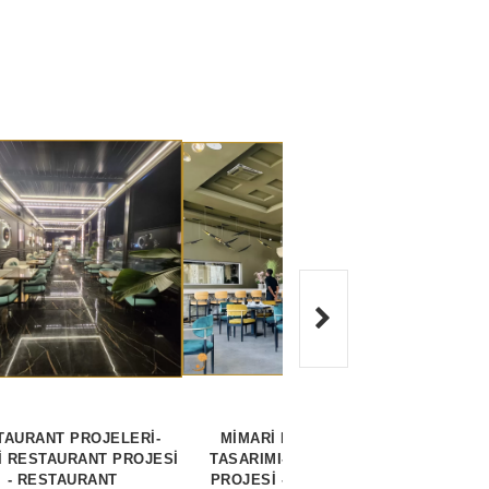
TAURANT PROJELERİ-
MİMARİ RESTAURANT
RES
İ RESTAURANT PROJESİ
TASARIMI- RESTAURANT
REST
- RESTAURANT
PROJESİ - RESTAURANT
MİM