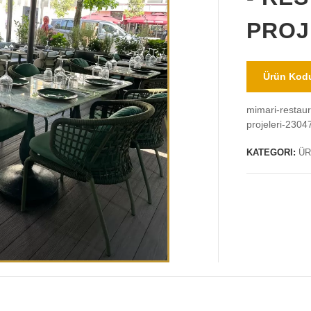
PROJ
Ürün Kodu
mimari-restaur
projeleri-2304
KATEGORI:
ÜR