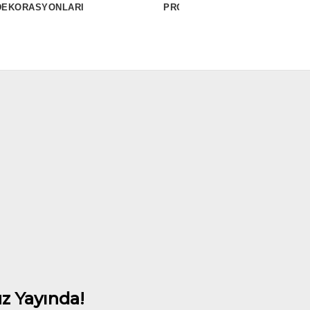
DEKORASYONLARI
PROJELERİ
PROJE
z Yayında!