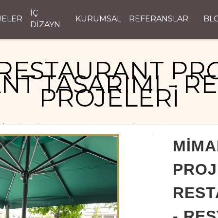
İÇ
JELER
KURUMSAL
REFERANSLAR
BL
DİZAYN
RESTAURANT PRO
NT TASARIMI - R
PROJELERİ
MİMARİ RESTAURANT PROJELERİ - RESTAURANT TASAR
MİMA
PROJ
REST
- RE