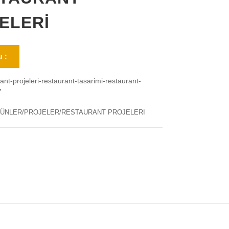
ELERİ
 :
ant-projeleri-restaurant-tasarimi-restaurant-
7
ÜNLER/PROJELER/RESTAURANT PROJELERI