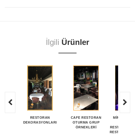
İlgili
Ürünler
RESTORAN
CAFE RESTORAN
MİMARİ RE
DEKORASYONLARI
OTURMA GRUP
PROJEL
ÖRNEKLERI
RESTAURANT 
RESTAURANT 