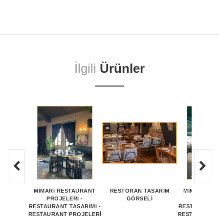
İlgili
Ürünler
MİMARİ RESTAURANT
RESTORAN TASARIM
MİMARİ RE
PROJELERİ -
GÖRSELI
PROJEL
RESTAURANT TASARIMI -
RESTAURANT 
RESTAURANT PROJELERİ
RESTAURANT 