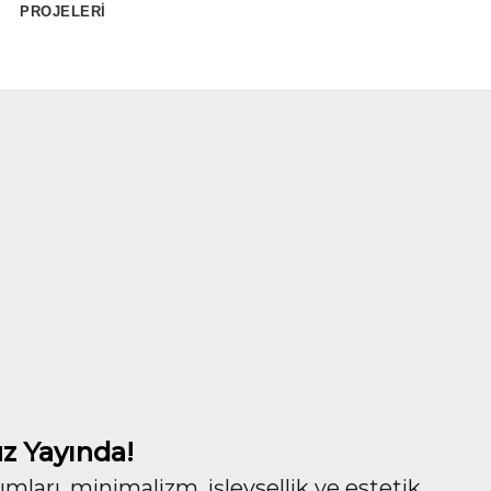
PROJELERİ
z Yayında!
ları, minimalizm, işlevsellik ve estetik