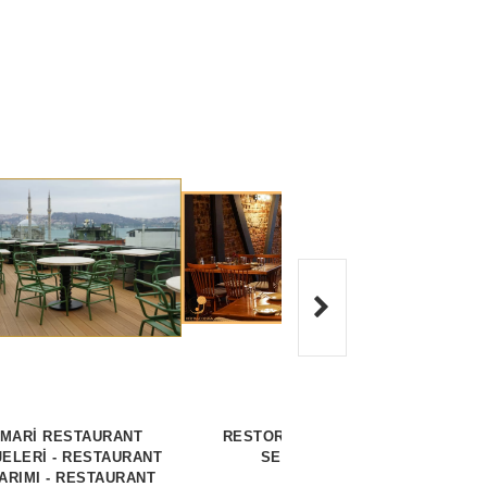
İMARİ RESTAURANT
RESTORAN TASARIM
PASLA
ELERİ - RESTAURANT
SEÇENEĞI
ARIMI - RESTAURANT