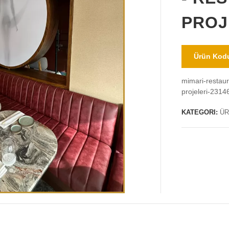
PROJ
Ürün Kodu
mimari-restaur
projeleri-2314
KATEGORI:
ÜR