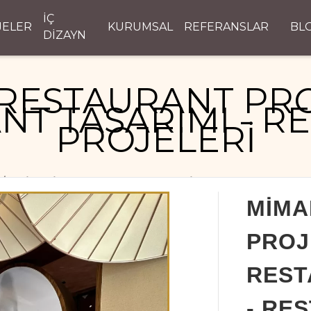
İÇ
JELER
KURUMSAL
REFERANSLAR
BL
DİZAYN
RESTAURANT PRO
NT TASARIMI - R
PROJELERİ
MİMARİ RESTAURANT PROJELERİ - RESTAURANT TASAR
MİMA
PROJ
REST
- RE