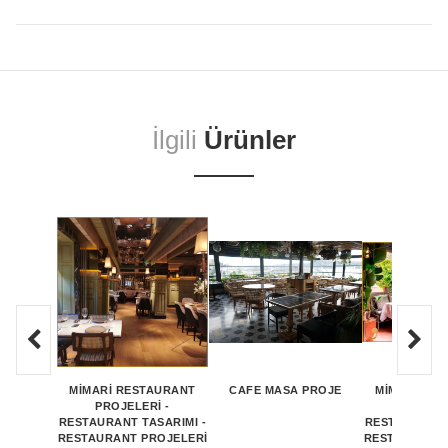
İlgili
Ürünler
MİMARİ RESTAURANT
CAFE MASA PROJE
MİMARİ RE
PROJELERİ -
PROJEL
RESTAURANT TASARIMI -
RESTAURANT 
RESTAURANT PROJELERİ
RESTAURANT 