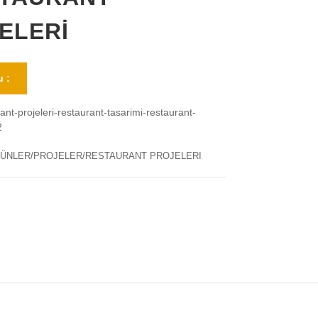
ELERİ
 :
ant-projeleri-restaurant-tasarimi-restaurant-
2
ÜNLER/PROJELER/RESTAURANT PROJELERI