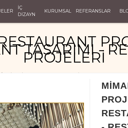
İÇ
JELER
KURUMSAL
REFERANSLAR
BL
DİZAYN
RESTAURANT PRO
NT TASARIMI - R
PROJELERİ
MİMARİ RESTAURANT PROJELERİ - RESTAURANT TASAR
MİMA
PROJ
REST
- RE