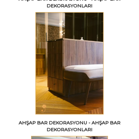
DEKORASYONLARI
AHŞAP BAR DEKORASYONU - AHŞAP BAR
DEKORASYONLARI