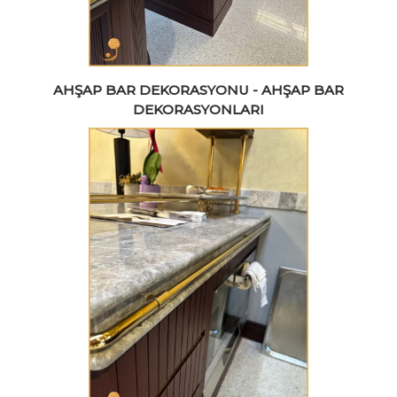
AHŞAP BAR DEKORASYONU - AHŞAP BAR
DEKORASYONLARI