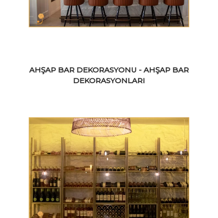
AHŞAP BAR DEKORASYONU - AHŞAP BAR
DEKORASYONLARI