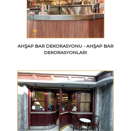
AHŞAP BAR DEKORASYONU - AHŞAP BAR
DEKORASYONLARI