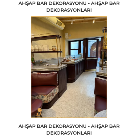
AHŞAP BAR DEKORASYONU - AHŞAP BAR
DEKORASYONLARI
AHŞAP BAR DEKORASYONU - AHŞAP BAR
DEKORASYONLARI