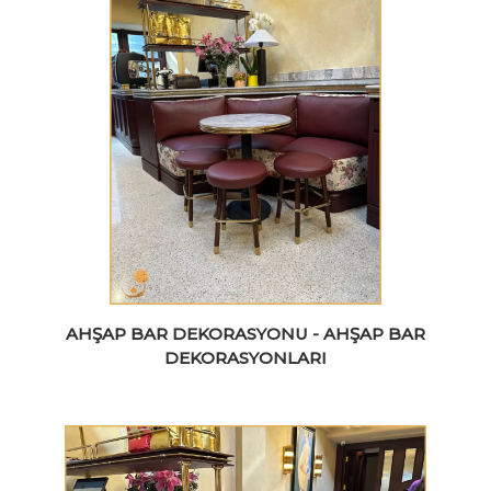
AHŞAP BAR DEKORASYONU - AHŞAP BAR
DEKORASYONLARI