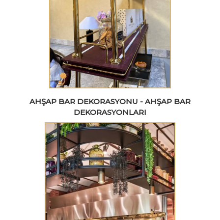
AHŞAP BAR DEKORASYONU - AHŞAP BAR
DEKORASYONLARI