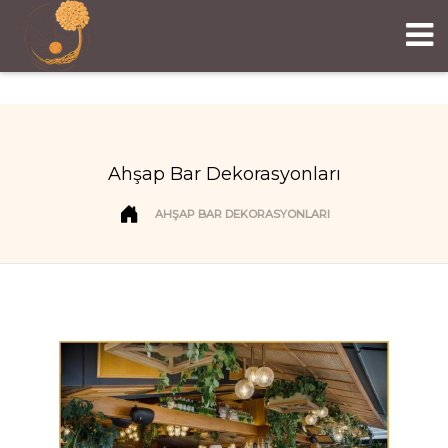
Ahşap Bar Dekorasyonları
AHŞAP BAR DEKORASYONLARI