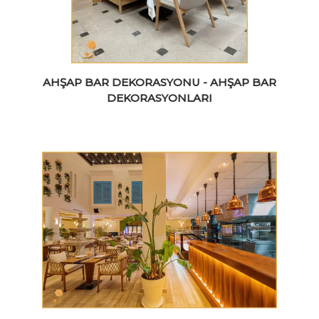
AHŞAP BAR DEKORASYONU - AHŞAP BAR
DEKORASYONLARI