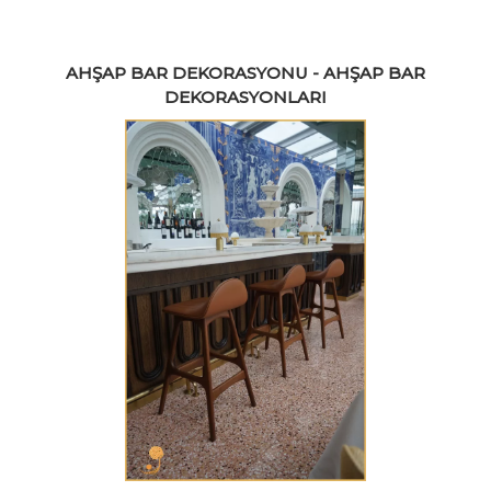
AHŞAP BAR DEKORASYONU - AHŞAP BAR
DEKORASYONLARI