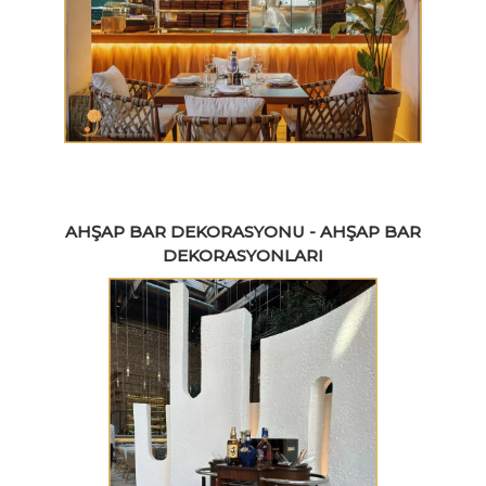
AHŞAP BAR DEKORASYONU - AHŞAP BAR
DEKORASYONLARI