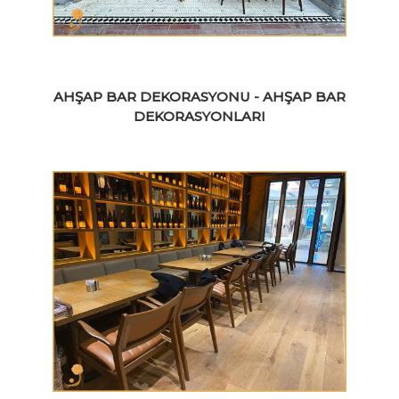
AHŞAP BAR DEKORASYONU - AHŞAP BAR
DEKORASYONLARI