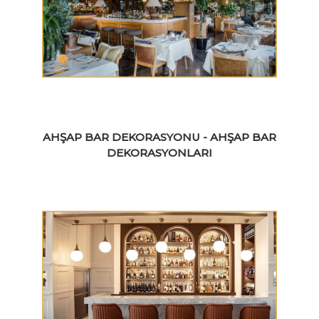
AHŞAP BAR DEKORASYONU - AHŞAP BAR
DEKORASYONLARI