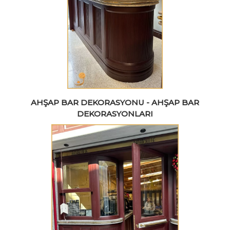
AHŞAP BAR DEKORASYONU - AHŞAP BAR
DEKORASYONLARI