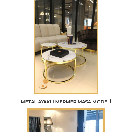
METAL AYAKLI MERMER MASA MODELI