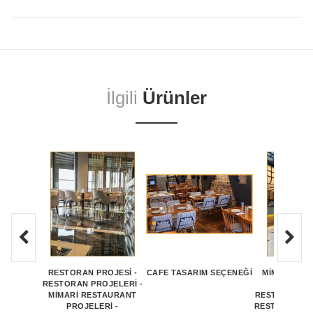
İlgili
Ürünler
RESTORAN PROJESİ -
CAFE TASARIM SEÇENEĞI
MİMARİ RE
RESTORAN PROJELERİ -
PROJEL
MİMARİ RESTAURANT
RESTAURANT 
PROJELERİ -
RESTAURANT 