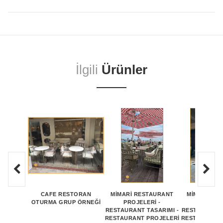
İlgili
Ürünler
CAFE RESTORAN
MİMARİ RESTAURANT
MİMARİ RE
OTURMA GRUP ÖRNEĞI
PROJELERİ -
PROJEL
RESTAURANT TASARIMI -
RESTAURANT 
RESTAURANT PROJELERİ
RESTAURANT 