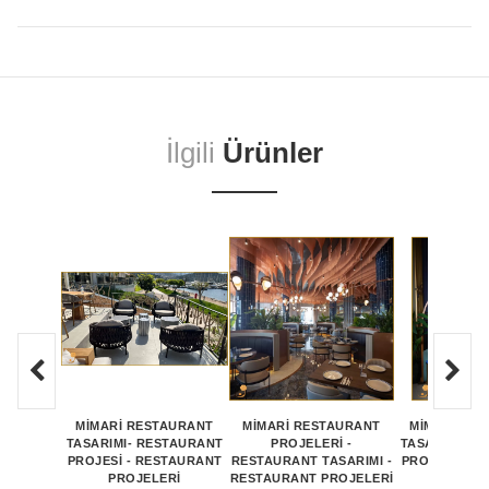
İlgili
Ürünler
MİMARİ RESTAURANT
MİMARİ RESTAURANT
MİMARİ RE
TASARIMI- RESTAURANT
PROJELERİ -
TASARIMI- R
PROJESİ - RESTAURANT
RESTAURANT TASARIMI -
PROJESİ - R
PROJELERİ
RESTAURANT PROJELERİ
PROJE