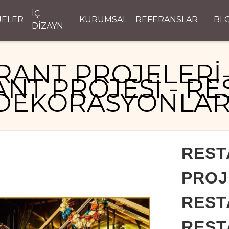
İÇ
JELER
KURUMSAL
REFERANSLAR
BL
DİZAYN
RANT PROJELERİ-
NT PROJESİ - R
DEKORASYONLAR
RESTAURANT PROJELERİ- MİMARİ RESTAURANT PROJESİ
REST
PROJ
REST
REST