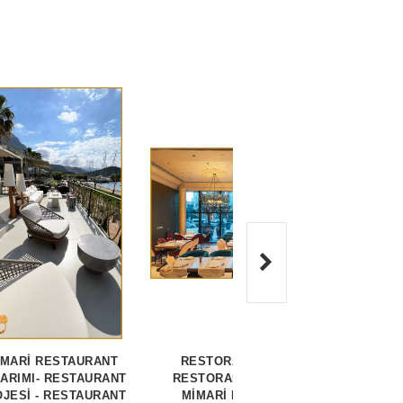
İMARİ RESTAURANT
RESTORAN PROJESİ -
MİM
ARIMI- RESTAURANT
RESTORAN PROJELERİ -
TASA
JESİ - RESTAURANT
MİMARİ RESTAURANT
PROJ