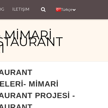
OG
İLETIŞIM
Türkçe
 MİMARİ
ESTAURANT
I
 - RESTAURANT DEKORASYONLARI
AURANT
ELERİ- MİMARİ
AURANT PROJESİ -
AURANT