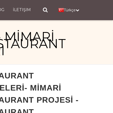
OG
İLETIŞIM
Türkçe
 MİMARİ
ESTAURANT
I
 - RESTAURANT DEKORASYONLARI
AURANT
ELERİ- MİMARİ
AURANT PROJESİ -
AURANT