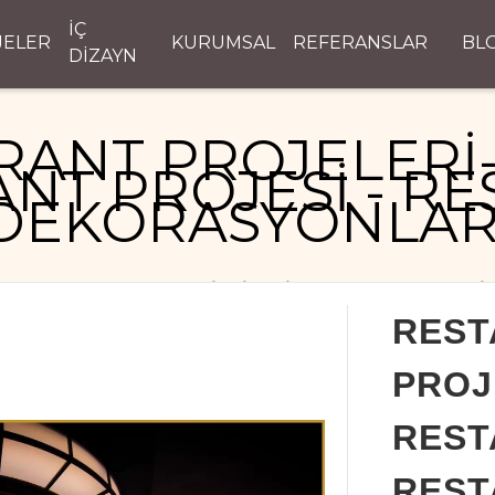
İÇ
JELER
KURUMSAL
REFERANSLAR
BL
DİZAYN
RANT PROJELERİ-
NT PROJESİ - R
DEKORASYONLAR
RESTAURANT PROJELERİ- MİMARİ RESTAURANT PROJESİ
REST
PROJ
REST
REST