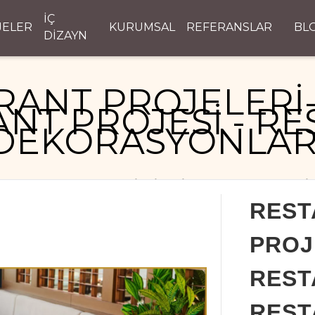
İÇ
JELER
KURUMSAL
REFERANSLAR
BL
DİZAYN
RANT PROJELERİ-
NT PROJESİ - R
DEKORASYONLAR
RESTAURANT PROJELERİ- MİMARİ RESTAURANT PROJESİ
REST
PROJ
REST
REST