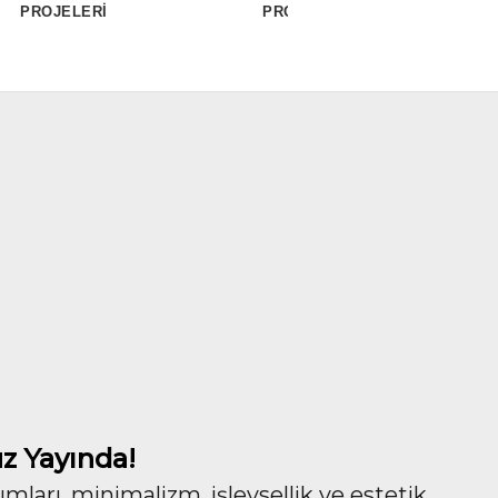
PROJELERİ
PROJELERİ
z Yayında!
ları, minimalizm, işlevsellik ve estetik