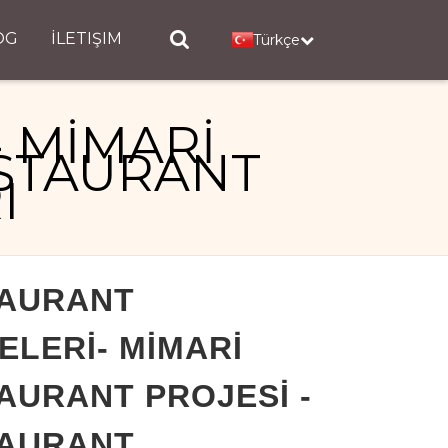
OG
İLETIŞIM
Türkçe
 MİMARİ
ESTAURANT
I
 - RESTAURANT DEKORASYONLARI
AURANT
ELERİ- MİMARİ
AURANT PROJESİ -
AURANT