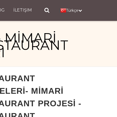
OG
İLETIŞIM
Türkçe
 MİMARİ
ESTAURANT
I
 - RESTAURANT DEKORASYONLARI
AURANT
ELERİ- MİMARİ
AURANT PROJESİ -
AURANT