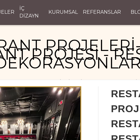
İÇ
JELER
KURUMSAL
REFERANSLAR
BL
DİZAYN
RANT PROJELERİ-
NT PROJESİ - R
DEKORASYONLAR
RESTAURANT PROJELERİ- MİMARİ RESTAURANT PROJESİ
REST
PROJ
REST
REST