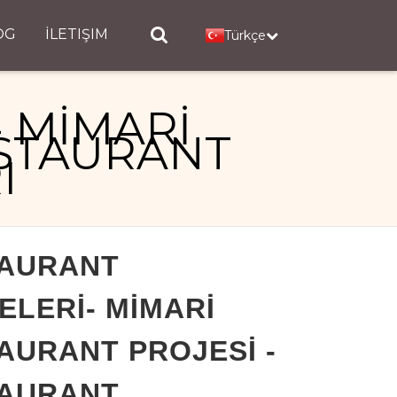
OG
İLETIŞIM
Türkçe
 MİMARİ
ESTAURANT
I
 - RESTAURANT DEKORASYONLARI
AURANT
ELERİ- MİMARİ
AURANT PROJESİ -
AURANT