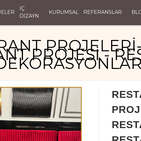
İÇ
JELER
KURUMSAL
REFERANSLAR
BL
DİZAYN
RANT PROJELERİ-
NT PROJESİ - R
DEKORASYONLAR
RESTAURANT PROJELERİ- MİMARİ RESTAURANT PROJESİ
REST
PROJ
REST
REST