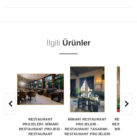
İlgili
Ürünler
RESTAURANT
MİMARİ RESTAURANT
RESTORAN P
PROJELERİ- MİMARİ
PROJELERİ -
RESTORAN PR
RESTAURANT PROJESİ -
RESTAURANT TASARIMI -
MİMARİ RE
RESTAURANT
RESTAURANT PROJELERİ
PROJEL