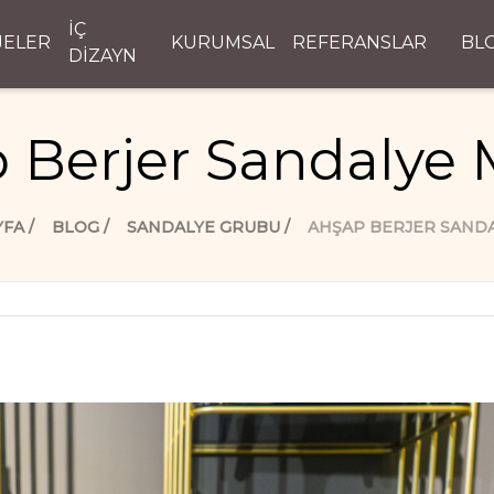
İÇ
JELER
KURUMSAL
REFERANSLAR
BL
DİZAYN
 Berjer Sandalye 
YFA
BLOG
SANDALYE GRUBU
AHŞAP BERJER SAND
i