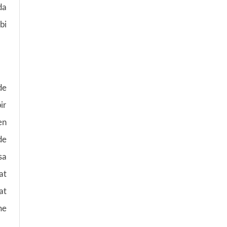
da
bi
de
ir
en
de
sa
at
at
me