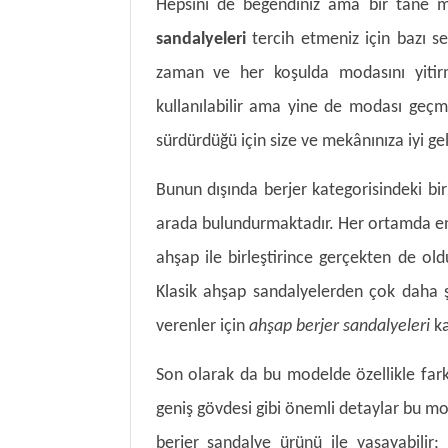
Hepsini de beğendiniz ama bir tane 
sandalyeleri
tercih etmeniz için bazı se
zaman ve her koşulda modasını yitirm
kullanılabilir ama yine de modası geçmi
sürdürdüğü için size ve mekânınıza iyi ge
Bunun dışında berjer kategorisindeki bir
arada bulundurmaktadır. Her ortamda en d
ahşap ile birleştirince gerçekten de old
Klasik ahşap sandalyelerden çok daha ş
verenler için
ahşap berjer sandalyeleri
ka
Son olarak da bu modelde özellikle farkl
geniş gövdesi gibi önemli detaylar bu mod
berjer sandalye ürünü ile yaşayabilir;