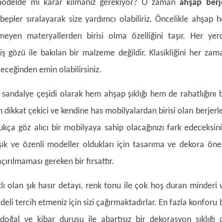
modelde mi karar kılmanız gerekiyor? O zaman
ahşap berj
bepler sıralayarak size yardımcı olabiliriz. Öncelikle ahşap h
eyen materyallerden birisi olma özelliğini taşır. Her yer
ş gözü ile bakılan bir malzeme değildir. Klasikliğini her zam
leceğinden emin olabilirsiniz.
 sandalye çeşidi olarak hem ahşap şıklığı hem de rahatlığını b
ikkat çekici ve kendine has mobilyalardan birisi olan berjerle
ukça göz alıcı bir mobilyaya sahip olacağınızı fark edeceksini
ık ve özenli modeller oldukları için tasarıma ve dekora ön
çırılmaması gereken bir fırsattır.
ı olan şık hasır detayı, renk tonu ile çok hoş duran minderi 
eli tercih etmeniz için sizi çağırmaktadırlar. En fazla konforu 
 doğal ve kibar duruşu ile abartısız bir dekorasyon şıklığı 