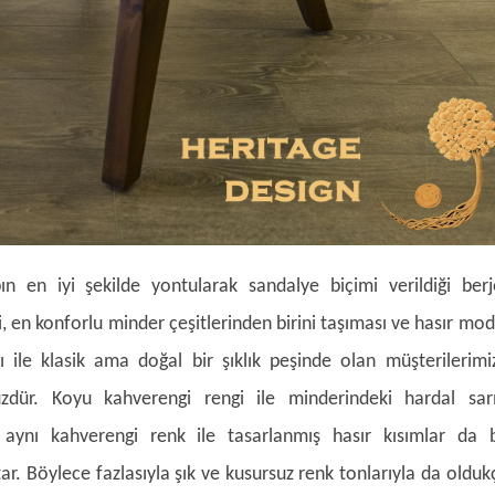
ın en iyi şekilde yontularak sandalye biçimi verildiği berj
, en konforlu minder çeşitlerinden birini taşıması ve hasır mod
rı ile klasik ama doğal bir şıklık peşinde olan müşterilerimi
dür. Koyu kahverengi rengi ile minderindeki hardal sarı
aynı kahverengi renk ile tasarlanmış hasır kısımlar da 
atar. Böylece fazlasıyla şık ve kusursuz renk tonlarıyla da olduk