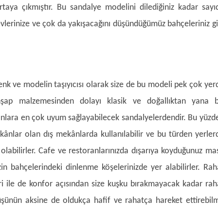
taya çıkmıştır. Bu sandalye modelini dilediğiniz kadar sayı
 evlerinize ve çok da yakışacağını düşündüğümüz bahçeleriniz gi
enk ve modelin taşıyıcısı olarak size de bu modeli pek çok yer
Ahşap malzemesinden dolayı klasik ve doğallıktan yana b
nlara en çok uyum sağlayabilecek sandalyelerdendir. Bu yüzd
ekânlar olan dış mekânlarda kullanılabilir ve bu türden yerler
olabilirler. Cafe ve restoranlarınızda dışarıya koyduğunuz ma
izin bahçelerindeki dinlenme köşelerinizde yer alabilirler. Rah
ri ile de konfor açısından size kuşku bırakmayacak kadar rah
nüşünün aksine de oldukça hafif ve rahatça hareket ettirebil