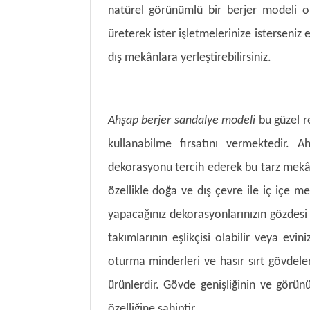
natürel görünümlü bir berjer modeli or
üreterek ister işletmelerinize isterseniz
dış mekânlara yerleştirebilirsiniz.
Ahşap berjer sandalye modeli
bu güzel r
kullanabilme fırsatını vermektedir. 
dekorasyonu tercih ederek bu tarz mekâ
özellikle doğa ve dış çevre ile iç içe m
yapacağınız dekorasyonlarınızın gözdesi 
takımlarının eşlikçisi olabilir veya evin
oturma minderleri ve hasır sırt gövdele
ürünlerdir. Gövde genişliğinin ve görü
özelliğine sahiptir.