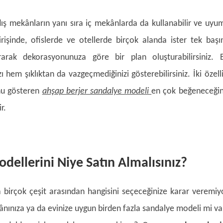
dış mekânların yanı sıra iç mekânlarda da kullanabilir ve uyu
 girişinde, ofislerde ve otellerde birçok alanda ister tek başı
arak dekorasyonunuza göre bir plan oluşturabilirsiniz. 
ı hem şıklıktan da vazgeçmediğinizi gösterebilirsiniz. İki özelli
nu gösteren
ahşap berjer sandalye modeli
en çok beğeneceğin
r.
dellerini Niye Satın Almalısınız?
 birçok çeşit arasından hangisini seçeceğinize karar veremiy
nınıza ya da evinize uygun birden fazla sandalye modeli mi va