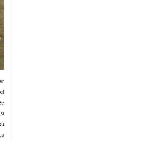
er
el
ze
sı
bu
ça