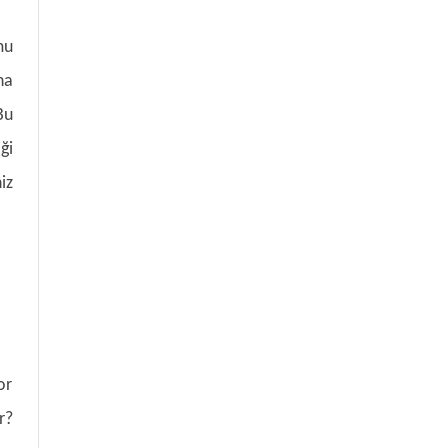
mu
na
Bu
ği
iz
or
r?