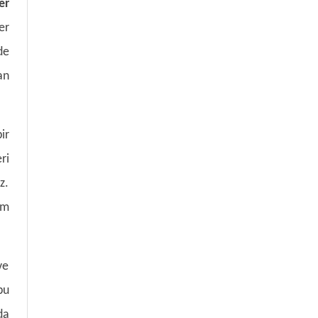
er
er
de
an
ir
ri
z.
em
ve
bu
da