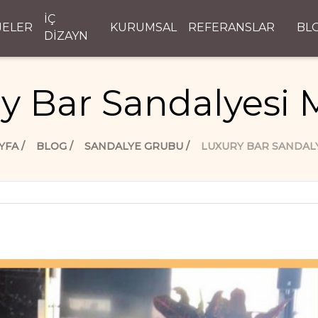
İÇ
JELER
KURUMSAL
REFERANSLAR
BL
DİZAYN
y Bar Sandalyesi 
YFA
BLOG
SANDALYE GRUBU
LUXURY BAR SANDAL