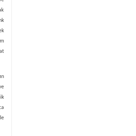
ak
nk
ek
em
at
ın
ve
ik
ca
le