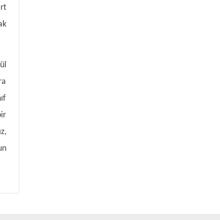
rt
ak
ül
ra
ıf
ir
z,
un