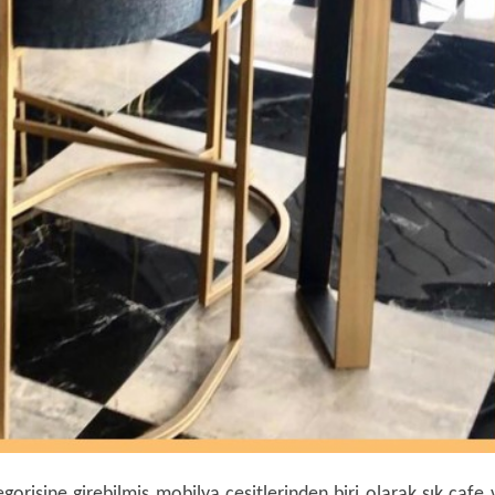
egorisine girebilmiş mobilya çeşitlerinden biri olarak şık cafe 