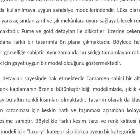
da kullanılmaya uygun sandalye modellerindendir. Lüks olar
iyans açısından zarif ve şık mekânlara uyum sağlayabilecek re
maktadır. Füme ve gold detayları ile dikkatleri üzerine çeker
daha farklı bir tasarımla ön plana çıkmaktadır. Böylece h
 görselliğe sahiptir. Aynı zamanda bu şıklığı tamamlayan rah
k için gayet uygun bir model olduğunu göstermektedir.
n detayları sayesinde hak etmektedir. Tamamen sahici bir alt
k kaplamanın özenle bütünleştirildiği modelimizde, şıklık 
ay bu altın renkli kısımları olmaktadır. Tasarım olarak da klas
 kazanması için keskin hatlı ve taşınması açısından kolay
kesime sahiptir. Böylelikle farklı kesim tarzı ve renk kalitesi i
modeli için “luxury” kategorisi oldukça uygun bir kategoridir.