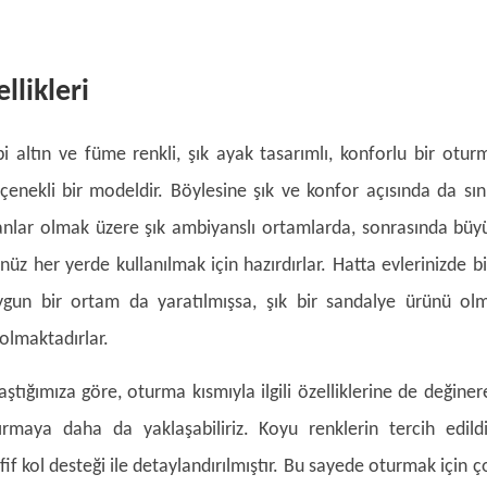
llikleri
bi altın ve füme renkli, şık ayak tasarımlı, konforlu bir otur
enekli bir modeldir. Böylesine şık ve konfor açısında da sını
anlar olmak üzere şık ambiyanslı ortamlarda, sonrasında büy
üz her yerde kullanılmak için hazırdırlar. Hatta evlerinizde bi
uygun bir ortam da yaratılmışsa, şık bir sandalye ürünü ol
olmaktadırlar.
laştığımıza göre, oturma kısmıyla ilgili özelliklerine de değiner
dırmaya daha da yaklaşabiliriz. Koyu renklerin tercih edildi
fif kol desteği ile detaylandırılmıştır. Bu sayede oturmak için ç