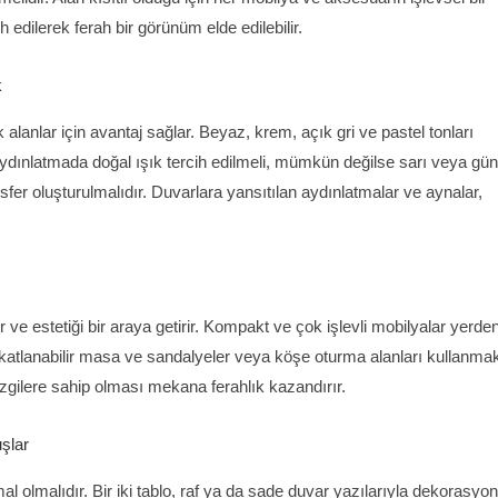
 edilerek ferah bir görünüm elde edilebilir.
k
anlar için avantaj sağlar. Beyaz, krem, açık gri ve pastel tonları
dınlatmada doğal ışık tercih edilmeli, mümkün değilse sarı veya gün
osfer oluşturulmalıdır. Duvarlara yansıtılan aydınlatmalar ve aynalar,
ve estetiği bir araya getirir. Kompakt ve çok işlevli mobilyalar yerde
, katlanabilir masa ve sandalyeler veya köşe oturma alanları kullanma
izgilere sahip olması mekana ferahlık kazandırır.
şlar
lmalıdır. Bir iki tablo, raf ya da sade duvar yazılarıyla dekorasyon