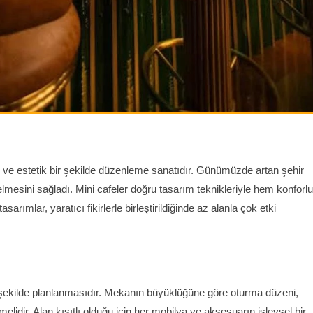
l ve estetik bir şekilde düzenleme sanatıdır. Günümüzde artan şehir
mesini sağladı. Mini cafeler doğru tasarım teknikleriyle hem konforlu
asarımlar, yaratıcı fikirlerle birleştirildiğinde az alanla çok etki
u şekilde planlanmasıdır. Mekanın büyüklüğüne göre oturma düzeni,
melidir. Alan kısıtlı olduğu için her mobilya ve aksesuarın işlevsel bir