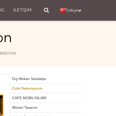
OG
İLETIŞIM
Türkçe
on
ORASYON
Dış Mekan Sandalye
Cafe Dekorasyon
CAFE MOBİLYALARI
Mimari Tasarım