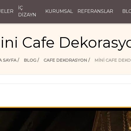
İÇ
JELER
KURUMSAL
REFERANSLAR
BL
DİZAYN
ini Cafe Dekorasy
A SAYFA
BLOG
CAFE DEKORASYON
MINI CAFE DEK